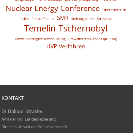
Nuclear Energy Conference
Oberösterreich
SMR
Risiko
Rohstoffpolitik
Stellungnahme
Stresstest
Temelin
Tschernobyl
Umweltverträglichkeitserklärung
Umweltverträglichkeitsprüfung
UVP-Verfahren
KONTAKT
DI Dalibor Strasky
Amt der Oö. Landesregierung
Direktion Umwelt und Wasserwirtschaft