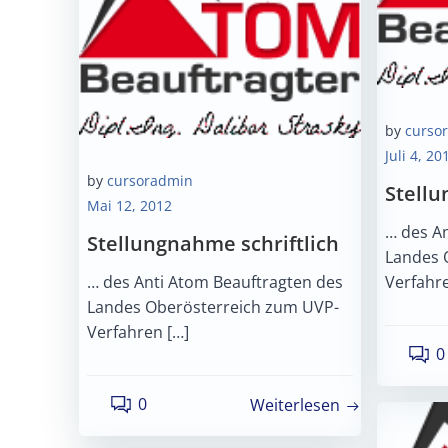
by
curso
Juli 4, 20
by
cursoradmin
Stell
Mai 12, 2012
… des A
Stellungnahme schriftlich
Landes 
… des Anti Atom Beauftragten des
Verfahre
Landes Oberösterreich zum UVP-
Verfahren […]
0
0
Weiterlesen