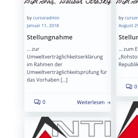
by
cursoradmin
by
curso
Januar 11, 2018
August 2
Stellungnahme
Stell
… zur
… zum E
Umweltverträglichkeitserklärung
„Rohstof
im Rahmen der
Republi
Umweltverträglichkeitsprüfung für
das Vorhaben […]
0
0
Weiterlesen