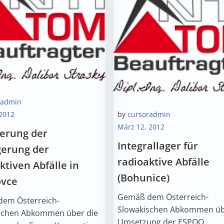
radmin
 2012
by
cursoradmin
März 12, 2012
terung der
Integrallager für
gerung der
radioaktive Abfälle
ktiven Abfälle in
(Bohunice)
vce
Gemäß dem Österreich-
em Österreich-
Slowakischen Abkommen üb
schen Abkommen über die
Umsetzung der ESPOO