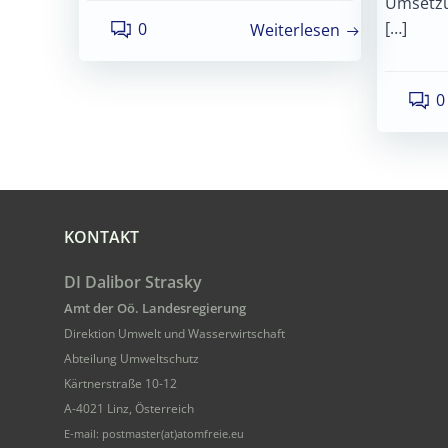
Umsetzu
[…]
0
Weiterlesen
0
KONTAKT
DI Dalibor Strasky
Amt der Oö. Landesregierung
Direktion Umwelt und Wasserwirtschaft
Abteilung Umweltschutz
Kärtnerstraße 10-12
A-4021 Linz, Österreich
E-mail: postmaster(at)atomfreie.eu