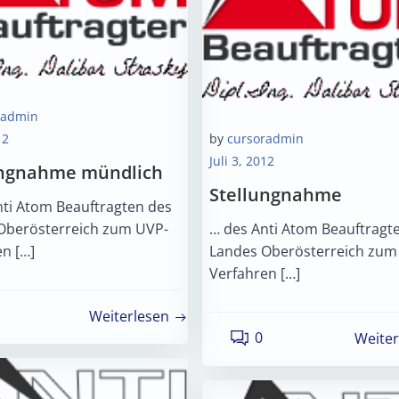
radmin
12
by
cursoradmin
Juli 3, 2012
ungnahme mündlich
Stellungnahme
nti Atom Beauftragten des
Oberösterreich zum UVP-
… des Anti Atom Beauftragt
n […]
Landes Oberösterreich zum
Verfahren […]
Weiterlesen
0
Weiter