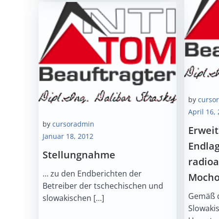
by
curso
April 16,
by
cursoradmin
Erwei
Januar 18, 2012
Endla
Stellungnahme
radioa
… zu den Endberichten der
Mocho
Betreiber der tschechischen und
Gemäß d
slowakischen […]
Slowaki