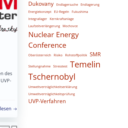
Dukovany
Endlagersuche
Endlagerung
Energiekonzept
EU-Regeln
Fukushima
Integrallager
Kernkraftanlage
Laufzeitverlängerung
Mochovce
Nuclear Energy
Conference
SMR
Oberösterreich
Risiko
Rohstoffpolitik
Temelin
Stellungnahme
Stresstest
en des
Tschernobyl
 UVP-
Umweltverträglichkeitserklärung
Umweltverträglichkeitsprüfung
UVP-Verfahren
lesen