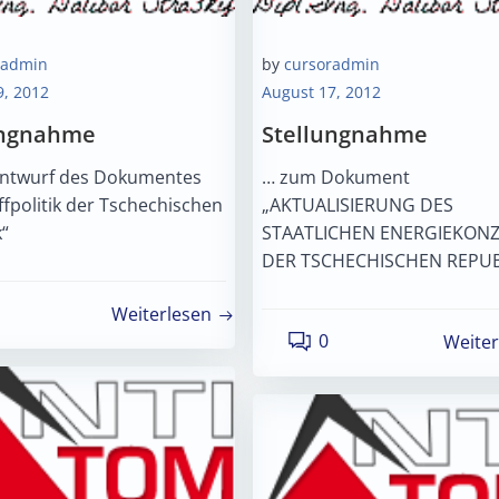
radmin
by
cursoradmin
9, 2012
August 17, 2012
ungnahme
Stellungnahme
ntwurf des Dokumentes
… zum Dokument
fpolitik der Tschechischen
„AKTUALISIERUNG DES
k“
STAATLICHEN ENERGIEKON
DER TSCHECHISCHEN REPUB
Weiterlesen
0
Weiter