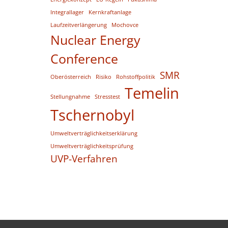
Integrallager
Kernkraftanlage
Laufzeitverlängerung
Mochovce
Nuclear Energy
Conference
SMR
Oberösterreich
Risiko
Rohstoffpolitik
Temelin
Stellungnahme
Stresstest
Tschernobyl
Umweltverträglichkeitserklärung
Umweltverträglichkeitsprüfung
UVP-Verfahren