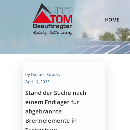
Zum
Inhalt
springen
HOME
by
Dalibor Strasky
April 6, 2023
Stand der Suche nach
einem Endlager für
abgebrannte
Brennelemente in
Tschechien