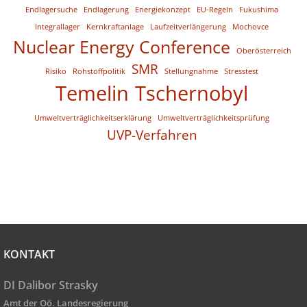
Endlagersuche
Endlagerung
Energiekonzept
EU-Regeln
Fukushima
Integrallager
Kernkraftanlage
Laufzeitverlängerung
Mochovce
Nuclear Energy Conference
Oberösterreich
SMR
Risiko
Rohstoffpolitik
Stellungnahme
Stresstest
Temelin
Tschernobyl
Umweltverträglichkeitserklärung
Umweltverträglichkeitsprüfung
UVP-Verfahren
KONTAKT
DI Dalibor Strasky
Amt der Oö. Landesregierung