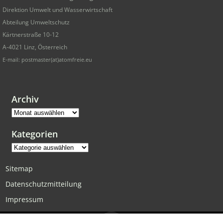
Direktion Umwelt und Wasserwirtschaft
Abteilung Umweltschutz
Kärtnerstraße 10-12
A-4021 Linz, Österreich
E-mail: postmaster(at)atomfreie.eu
Archiv
Archiv
Kategorien
Kategorien
Sitemap
Datenschutzmitteilung
Impressum