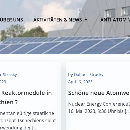
ÜBER UNS
AKTIVITÄTEN & NEWS
ANTI-ATOM-
r Strasky
by
Dalibor Strasky
2023
April 6, 2023
e Reaktormodule in
Schöne neue Atomwel
hien ?
Nuclear Energy Conference
16. Mai 2023, 9:30 Uhr bis […
entan gültige staatliche
konzept Tschechiens sieht
erwendung der […]