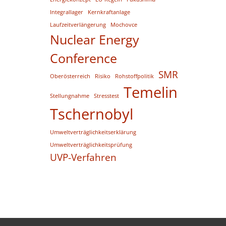
Integrallager
Kernkraftanlage
Laufzeitverlängerung
Mochovce
Nuclear Energy
Conference
SMR
Oberösterreich
Risiko
Rohstoffpolitik
Temelin
Stellungnahme
Stresstest
Tschernobyl
Umweltverträglichkeitserklärung
Umweltverträglichkeitsprüfung
UVP-Verfahren