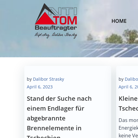
Zum
Inhalt
springen
HOME
by
Dalibor Strasky
by
Dalibo
April 6, 2023
April 6, 
Stand der Suche nach
Klein
einem Endlager für
Tschec
abgebrannte
Das mom
Brennelemente in
Energie
keine V
Tschechien